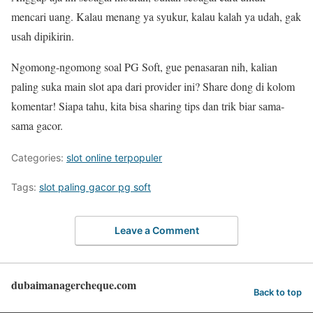
mencari uang. Kalau menang ya syukur, kalau kalah ya udah, gak
usah dipikirin.
Ngomong-ngomong soal PG Soft, gue penasaran nih, kalian
paling suka main slot apa dari provider ini? Share dong di kolom
komentar! Siapa tahu, kita bisa sharing tips dan trik biar sama-
sama gacor.
Categories:
slot online terpopuler
Tags:
slot paling gacor pg soft
Leave a Comment
dubaimanagercheque.com
Back to top