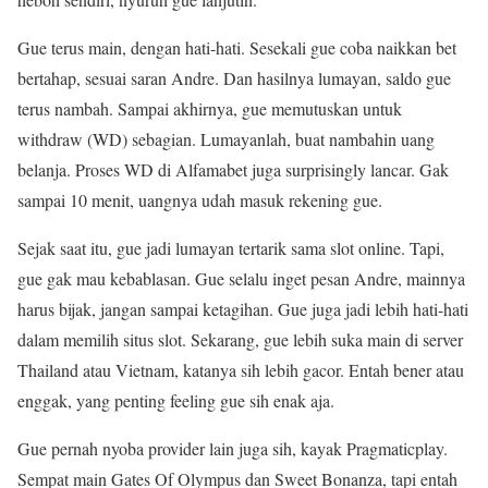
Gue terus main, dengan hati-hati. Sesekali gue coba naikkan bet
bertahap, sesuai saran Andre. Dan hasilnya lumayan, saldo gue
terus nambah. Sampai akhirnya, gue memutuskan untuk
withdraw (WD) sebagian. Lumayanlah, buat nambahin uang
belanja. Proses WD di Alfamabet juga surprisingly lancar. Gak
sampai 10 menit, uangnya udah masuk rekening gue.
Sejak saat itu, gue jadi lumayan tertarik sama slot online. Tapi,
gue gak mau kebablasan. Gue selalu inget pesan Andre, mainnya
harus bijak, jangan sampai ketagihan. Gue juga jadi lebih hati-hati
dalam memilih situs slot. Sekarang, gue lebih suka main di server
Thailand atau Vietnam, katanya sih lebih gacor. Entah bener atau
enggak, yang penting feeling gue sih enak aja.
Gue pernah nyoba provider lain juga sih, kayak Pragmaticplay.
Sempat main Gates Of Olympus dan Sweet Bonanza, tapi entah