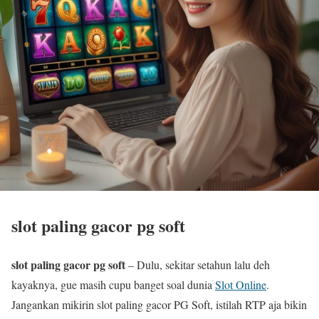
slot paling gacor pg soft
slot paling gacor pg soft
– Dulu, sekitar setahun lalu deh
kayaknya, gue masih cupu banget soal dunia
Slot Online
.
Jangankan mikirin slot paling gacor PG Soft, istilah RTP aja bikin